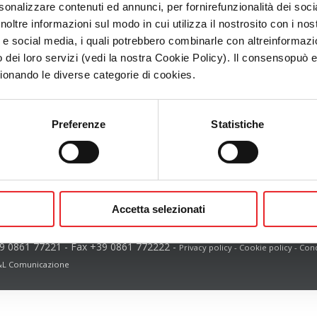
sonalizzare contenuti ed annunci, per fornirefunzionalità dei soci
noltre informazioni sul modo in cui utilizza il nostrosito con i no
à e social media, i quali potrebbero combinarle con altreinformazi
Mantieni aperto l'accesso
o dei loro servizi (vedi la nostra Cookie Policy). Il consensopuò
zionando le diverse categorie di cookies.
Preferenze
Statistiche
Non riesci ad entrare?
CLICCA QUI
Per richiedere un nuovo accesso
CLICCA QUI
Accetta selezionati
dustrie spa
Zona industriale Salino
-
64018
Tortoreto (Te)
Italy
- P.I
9 0861 77221
- Fax +39 0861 772222 -
Privacy policy
-
Cookie policy
-
Cond
&L Comunicazione