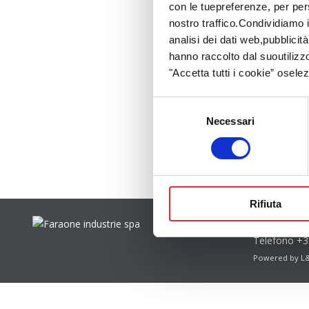
con le tuepreferenze, per per
nostro traffico.Condividiamo i
analisi dei dati web,pubblicit
hanno raccolto dal suoutilizz
"Accetta tutti i cookie” osele
Selezione
Necessari
del
consenso
Rifiuta
Faraone in
Telefono
+3
Powered by
L