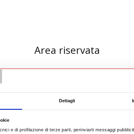
Area riservata
T
ACCESSO RISERVATO SOLO AD AGENTI E RIVENDITORI
PER CLIENTI
CLICCARE QUI
Dettagli
E-mail o Username:
ookie
Password:
nici e di profilazione di terze parti, perinviarti messaggi pubblicita